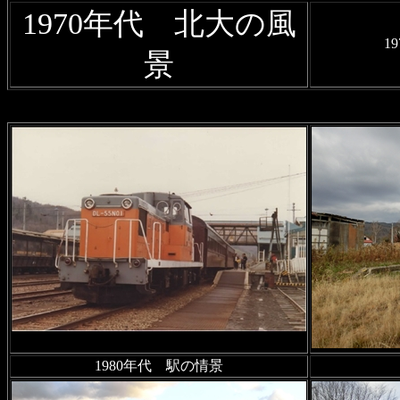
2024年5月14日
廃駅を訪ねて
1970年代 北大の風
炭礦鉄道
跡の廃線跡風景の写
1
景
2024年5月9日
美唄鉄道
に「
って
」を追加
2024年2月4日
沿線風景 根室
館、釧路町のコンブ搬送用モ
2024年2月3日
廃駅を訪ねて
2023年11月7日
幻の鉄道・軌
かった鉄路；第2章
を公開
2023年10月30日
沿線風景 石
1980年代 駅の情景
追加