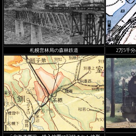
峠、雨竜川の車窓風景、炭山
2022年10月13日
1970年専用
1964年
、
1967年
、
1983年
の専
2022年8月17日
沿線風景 室蘭
札幌営林局の森林鉄道
2万5千
珠駅、北舟岡駅、室蘭線の車
2022年8月8日
沿線風景 札沼
札比内駅、下徳富駅の廃止後20
2022年8月8日
廃駅を訪ねて
の2022年7月現在の写真を追加
2022年6月11日
1970年専用