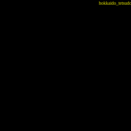
hokkaido_tets
真を追加
2018年12月30日
沿線風景 函
開業した苗穂駅の写真を追加
2018年12月11日
廃駅を訪ね
掲載
2018年12月11日
沿線風景 室
駅、島松駅、北広島駅ほかの
2018年11月26日
沿線風景 室
機関区輪西派出、室蘭西埠頭
2018年11月12日
廃駅を訪ね