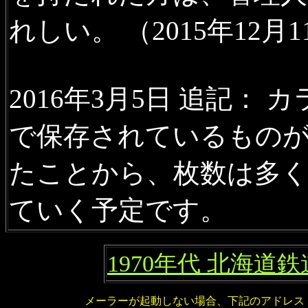
れしい。
（2015年12月
2019年5月8日
廃駅を訪ねて
駅、知来駅、能取駅、上然別
2019年3月25日
日高線残照
に
2016年3月5日 追記
2019年3月11日
古き5万分の
で保存されているもの
地」「石山（1965年発行）」
たことから、枚数は多
2019年2月12日
沿線風景 宗
駅、兜沼駅、勇知駅、南稚内
ていく予定です。
2019年1月4日
廃駅を訪ねて
1970年代 北海道
2018年12月30日
日高線残照
メーラーが起動しない場合、下記のアドレス
2018年12月30日
沿線風景 室