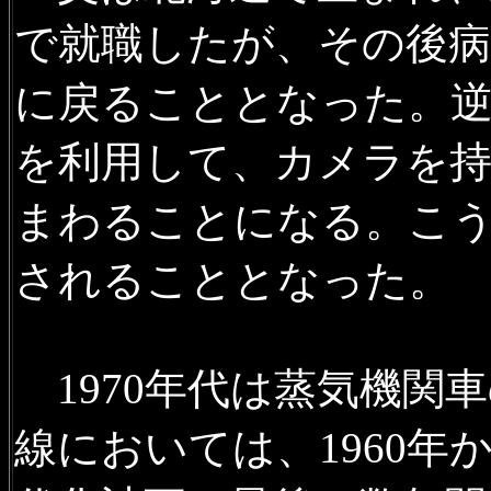
2022年4月12日
1970年専用
で就職したが、その後病
1975年
の専用線一覧を公開
に戻ることとなった。
2022年3月17日
廃駅を訪ねて
を利用して、カメラを持
かの写真を追加
まわることになる。こ
2022年3月4日
札幌営林局の
2022年1月23日
沿線風景 函
されることとなった。
キーリゾートの風景の写真を
2021年11月13日
廃駅を訪ね
1970年代は蒸気機関
林鉄道神泉隧道ほかの写真を
線においては、1960年
2021年11月13日
廃駅を訪ね