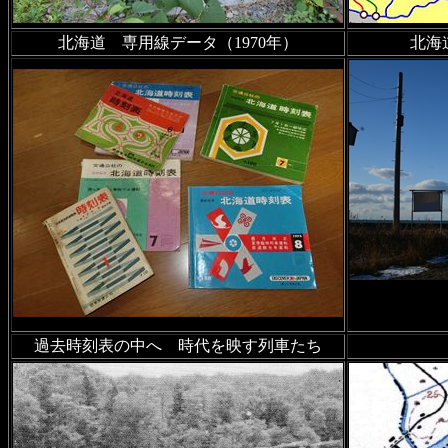
2023年2月23日
旭川電気軌道
北海道 専用線データ（1970年）
北海
2023年2月1日
2万5千分の1
2023年2月1日
沿線風景 札沼
イズカカオ＆チョコレートタ
2022年12月1日
沿線風景 留
の廃駅風景を追加
2022年11月30日 サービ
しました
過去時刻表の中へ 時代を映す列車たち
2022年11月24日
沿線風景 函
真を追加
2022年11月14日
沿線風景 留