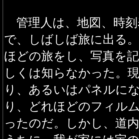
駅、711系電車（保存車両）
2020年11月21日
廃駅を訪ね
管理人は、地図、時刻
線跡風景ほかを追加
で、しばしば旅に出る。
2020年10月25日
沿線風景 宗
ほどの旅をし、写真を
を追加
しくは知らなかった。
2020年10月21日
沿線風景 根
駅、新大楽毛駅ほかの写真を
り、あるいはパネルに
2020年8月22日
森林鉄道の路
り、どれほどのフィル
2020年8月10日
沿線風景 室蘭
ったのだ。しかし、道
D51320、長沼公園の夕張鉄