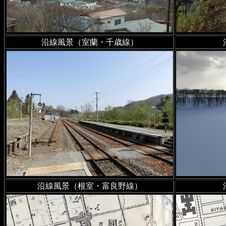
2023年8月16日
古き5万分の
追加
沿線風景（室蘭・千歳線）
2023年8月14日
廃駅を訪ねて
追加
2023年8月7日
森林鉄道の路
林鉄道を追加
2023年7月18日
幻の鉄道・軌
かった鉄路；序章
を公開
2023年7月1日
2万5千分の1
沿線風景（根室・富良野線）
「二番川」「奥興部」「網走
追加