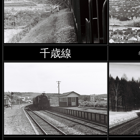
追加
2025年11月17日
茂尻炭鉱専
されたコッペル1-C-1型タン
2025年11月5日
札幌営林局の
千歳線
の場所について
」を追記
2025年11月4日
廃駅を訪ねて
加
2025年10月17日
森林鉄道の
線の線形について
」を追記
2025年8月5日
沿線風景 函館