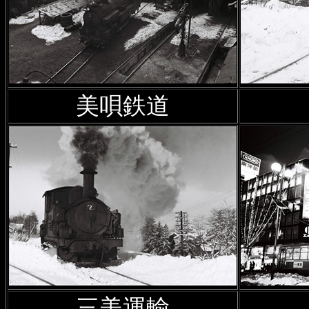
駅
）について、Mapの表示機
2024年12月19日
幻の鉄道・
かった鉄路；第2章
に
轟鉱山馬
美唄鉄道
2024年12月18日
札幌営林局
線（空沼入線）の隧道はどこ
2024年12月3日
2万5千分の
追加
2024年11月25日
廃駅を訪ね
優園トンネル
跡の写真を追加
2024年11月11日
2万5千分の
三美運輸
真や解説等を追加して、リニ