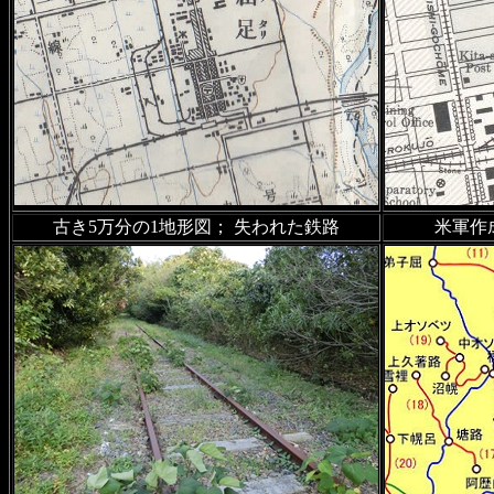
2023年6月10日
森林鉄道の路
加
2023年5月18日
廃駅を訪ねて
林鉄道、鴻紋軌道の廃線跡風
2023年5月18日
廃駅を訪ねて
古き5万分の1地形図； 失われた鉄路
米軍作
寄線藻興部川橋梁、班渓川橋
2023年5月16日
古き5万分の
を追加
2023年4月12日
廃駅を訪ねて
跡、霞橋跡、夕張鉄道錦沢駅