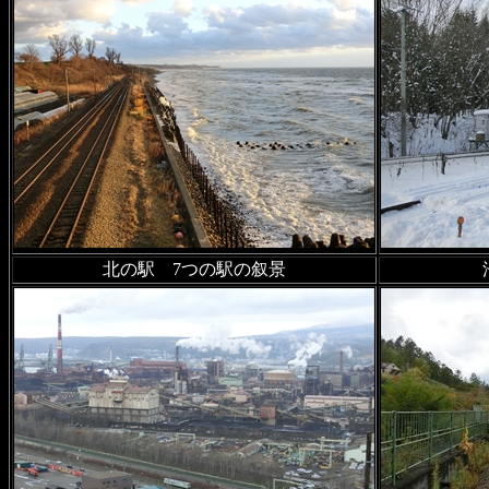
2023年10月27日
沿線風景 根
部駅、東鹿越駅、落合駅ほか
2023年9月23日
美唄鉄道
に「
ら」を追加
2023年9月19日
古き5万分の
（1977年発行）」を追加
北の駅 7つの駅の叙景
2023年9月19日
沿線風景 室蘭
の写真を追加
2023年9月1日
幻の鉄道・軌
った鉄路；第1章
を公開