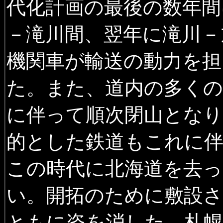
線跡風景を追加
代化計画の最後の数年間
2021年11月13日
廃駅を訪ね
－滝川間、翌年に滝川－
真を追加
機関車が輸送の動力を担
2021年11月12日
沿線風景 留
た。また、道内の多くの
下駅、炭山道路踏切ほかの写
2021年10月1日
札沼線
に記事
に伴って順次閉山となり
2021年10月1日
廃駅を訪ねて
的とした鉄道もこれに
2021年8月11日
沿線風景 札
この時代に北海道を去っ
駅、新十津川駅ほかの廃止後
い。開拓のために敷設さ
2021年3月21日
日高線残照
に
の写真、大狩部駅の風景動画
ともに姿を消した。札