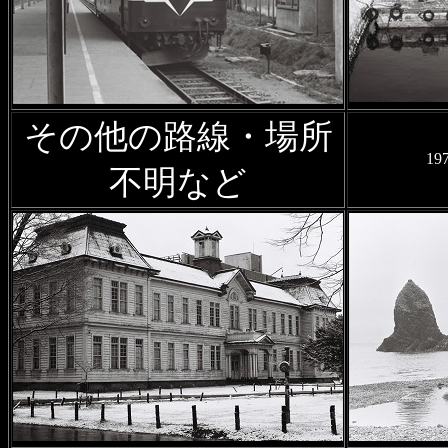
2024年7月31日
幌延町営軌道
ら1年5か月 1972年11月撮
2024年7月10日
幻の鉄道・軌
その他の路線・場所
かった鉄路；第3章
を公開
1
不明など
2024年7月2日
沿線風景 宗谷
CoCoDe（旧旭川工場建物）
2024年6月21日
2万5千分の
「
文殊
」「
茶内原野（1960年
2024年5月14日
廃駅を訪ねて
の廃線跡風景ほかの写真を追