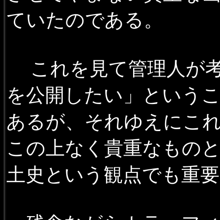
ていたのである。
2020年3月22日
廃駅を訪ねて
景を追加
2020年3月22日
沿線風景 室蘭
これを見て管理人が考
C11、栗山公園の夕張鉄道21
を公開したい」という
2020年2月15日
廃駅を訪ねて
あるが、それゆえにこ
（足寄-中足寄）の廃線跡風景
この上なく貴重なもの
2020年2月11日
沿線風景 石北
岳、双岳台風景ほかの写真を
土史という観点でも重
2019年12月8日
沿線風景 石北
プウェイの黒岳駅ほかの写真