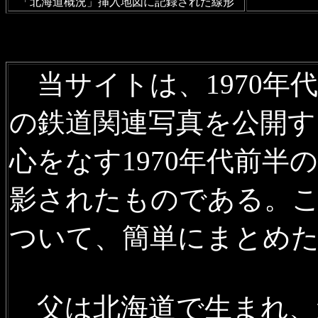
1951年
、
1953年
の専用線一覧
「北海道概況」挿入地図に記録された線形
2022年5月30日
廃駅を訪ねて
浅茅野駅、歌登町営軌道毛登
当サイトは、1970年
2022年5月23日
廃駅を訪ねて
の鉄道関連写真を公開す
名線第一雨竜トンネル、羽幌
心をなす1970年代前
2022年5月21日
幌延町営軌道
を訪ねて 2022年5月3日」を掲
影されたものである。
2022年4月29日
廃駅を訪ねて
ついて、簡単にまとめ
芦別森林鉄道の青木橋跡、七
2022年4月29日
沿線風景 根
で保存されている坑内電車の
父は北海道で生まれ、