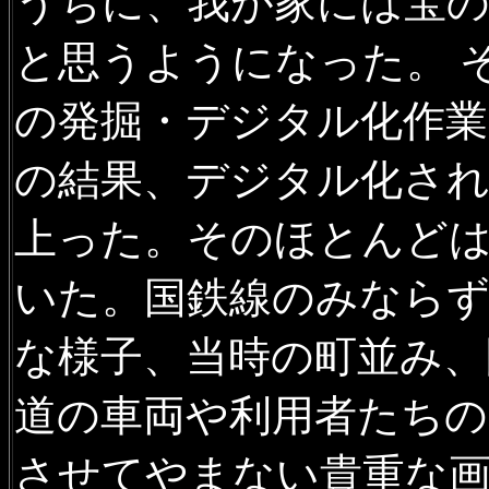
うちに、我が家には宝
2020年8月3日
沿線風景 根室
の遊覧鉄道跡ほかの写真を追
と思うようになった。 
2020年6月8日
美唄鉄道
に駅
の発掘・デジタル化作
2020年6月5日
夕張鉄道
に19
の結果、デジタル化された
2020年5月31日
廃駅を訪ねて
上った。そのほとんど
2020年5月30日
沿線風景 札
いた。国鉄線のみならず
景 動画
に動画を追加
な様子、当時の町並み、
2020年5月25日
沿線風景 札
直前の駅風景ほかの写真を追
道の車両や利用者たちの
2020年5月25日 沿線風景 函
させてやまない貴重な
景 札沼線
に分割