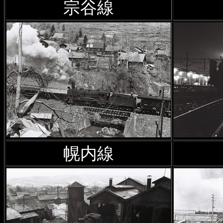
2025年6月6日
2万5千分の1
宗谷線
（1974年）
」を追加
2025年5月15日
幻の鉄道・軌
かった鉄路；第4章
を公開
2025年3月1日
沿線風景 石北
ス」の釧路鉄道関連展示
ほか
2025年2月1日
古き5万分の1
（1970年発行）
」を追加
幌内線
2025年1月15日
「北海道概況
奥名寄森林鉄道の末端につい
2025年1月7日
日高線残照
で