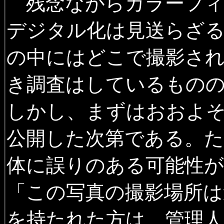
残念ながらカラーフィ
2019年11月30日
沿線風景 室
デジタル化は見送らざ
風景、絵鞆小学校校舎ほかの
2019年11月24日
廃駅を訪ね
の中にはどこで撮影さ
の廃線跡風景を追加
き調査はしているもの
2019年11月3日
沿線風景 函館
しかし、まずはおおよ
沿線風景の写真を追加
公開した次第である。た
2019年11月3日
沿線風景 函館
車窓風景 動画
を公開
体に誤りのある可能性が
2019年8月13日
沿線風景 宗
「この写真の撮影場所は
ほかの写真を追加
を持たれた方は、管理
2019年7月27日
廃駅を訪ねて