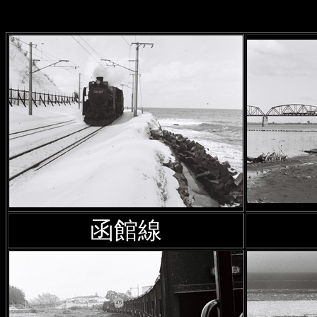
2026年5月11日
廃駅を訪ねて
大学北海道演習林森林軌道・
2026年2月12日
廃駅を訪ねて
真を追加
2026年2月5日
沿線風景 石北
阿寒湖
、
オンネトー
ほかの写
2026年1月10日
森林鉄道の路
鉄道の路線付け替えについて
函館線
2025年12月17日
「北海道概
寄森林鉄道の写真資料
を追加
2025年12月8日
廃駅を訪ねて