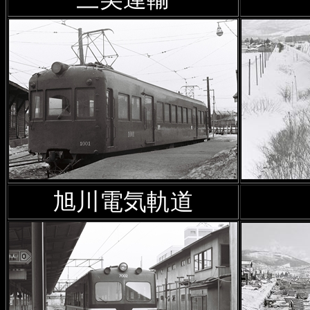
2024年11月9日
廃駅を訪ねて
加
2024年10月15日
沿線風景 札
知来乙駅、浦臼駅ほかの写真
2024年10月15日
沿線風景 函
2024年9月20日
「北海道概況
旭川電気軌道
川鑛山の記事に
修正的追記
を
2024年9月5日
美唄鉄道
にH
いた撮影場所位置情報の詳細
2024年8月28日
「北海道概況