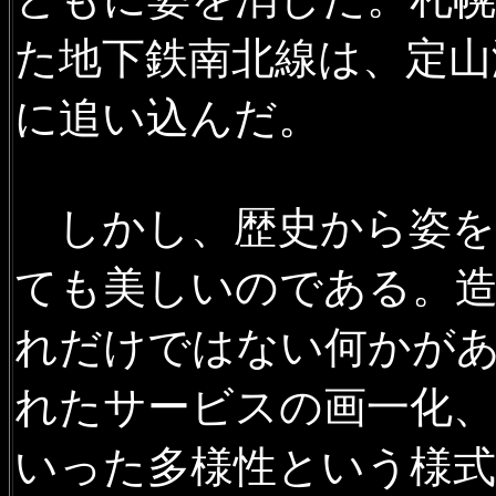
2021年3月3日
廃駅を訪ねて
た地下鉄南北線は、定山
真を追加
に追い込んだ。
2021年3月3日
沿線風景 石北
将軍山駅の写真を追加
しかし、歴史から姿を
2021年2月12日
沿線風景 宗
駅、豊清水駅ほかの写真を追
ても美しいのである。
2020年12月29日
沿線風景 札
れだけではない何かが
2020年12月7日
沿線風景 函
れたサービスの画一化、
の跨線橋ほかの写真を追加
いった多様性という様
2020年11月22日
沿線風景 室