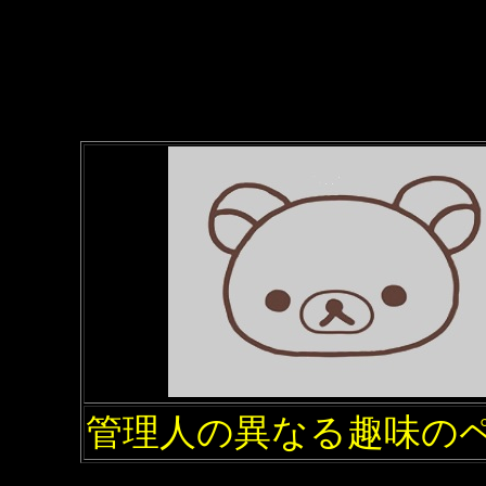
2018年10月15日
沿線風景 宗
2018年10月15日
廃駅を訪ね
を掲載
2018年10月3日
北海道の鉄道
人のクラシック音楽 名曲300
2018年9月29日
掲示板
を開設
2018年9月20日
沿線風景 函館
山駅、小樽築港駅、手稲駅ほ
2018年7月13日
古き5万分の
管理人の異なる趣味の
「双葉」「石山」「岩見澤」