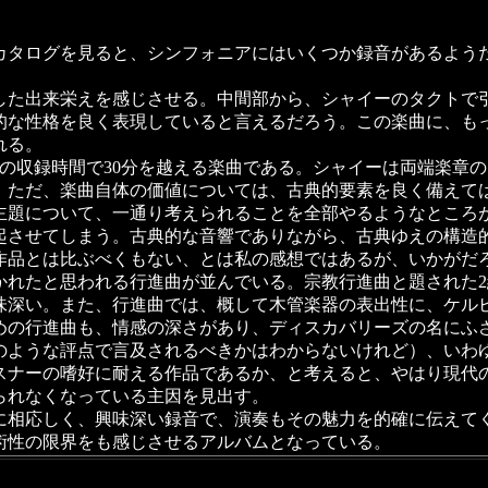
タログを見ると、シンフォニアにはいくつか録音があるよう
た出来栄えを感じさせる。中間部から、シャイーのタクトで
的な性格を良く表現していると言えるだろう。この楽曲に、も
れる。
の収録時間で30分を越える楽曲である。シャイーは両端楽章
。ただ、楽曲自体の価値については、古典的要素を良く備えて
主題について、一通り考えられることを全部やるようなところ
起させてしまう。古典的な音響でありながら、古典ゆえの構造
作品とは比ぶべくもない、とは私の感想ではあるが、いかがだ
れたと思われる行進曲が並んでいる。宗教行進曲と題された2
味深い。また、行進曲では、概して木管楽器の表出性に、ケル
めの行進曲も、情感の深さがあり、ディスカバリーズの名にふ
ような評点で言及されるべきかはわからないけれど）、いわ
スナーの嗜好に耐える作品であるか、と考えると、やはり現代
られなくなっている主因を見出す。
相応しく、興味深い録音で、演奏もその魅力を的確に伝えて
術性の限界をも感じさせるアルバムとなっている。