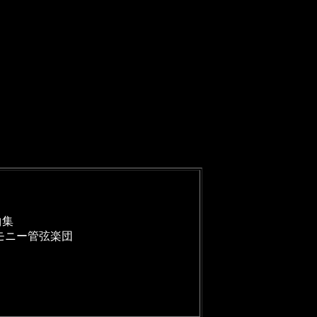
曲集
モニー管弦楽団