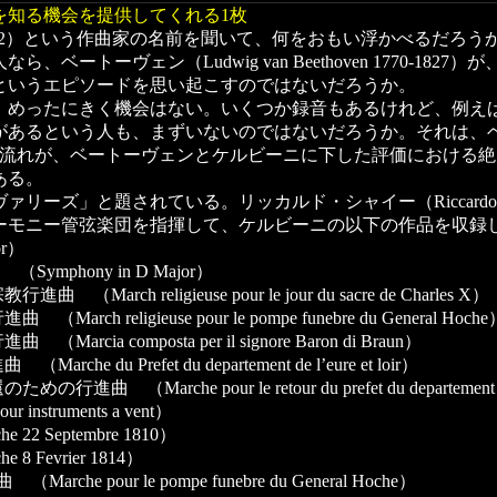
を知る機会を提供してくれる1枚
 1760-1842）という作曲家の名前を聞いて、何をおもい浮かべる
ートーヴェン（Ludwig van Beethoven 1770-18
というエピソードを思い起こすのではないだろうか。
めったにきく機会はない。いくつか録音もあるけれど、例え
があるという人も、まずいないのではないだろうか。それは、
時の流れが、ベートーヴェンとケルビーニに下した評価における
ある。
」と題されている。リッカルド・シャイー（Riccardo Chail
ーモニー管弦楽団を指揮して、ケルビーニの以下の作品を収録
or）
mphony in D Major）
h religieuse pour le jour du sacre de Charles X）
eligieuse pour le pompe funebre du General Hoche
 composta per il signore Baron di Braun）
u Prefet du departement de l’eure et loir）
che pour le retour du prefet du departement de l’
struments a vent）
2 Septembre 1810）
 Fevrier 1814）
pour le pompe funebre du General Hoche）