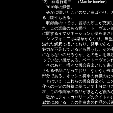
12) 葬送行進曲 （Marche funebre）
2016年の録音。
確かに聴いたことのない曲ばかり。カ
る可能性もある。
収録曲の中では、冒頭の序曲が充実し
れ、この楽曲のある種ベートーヴェン
に関するイマジネーションが膨らまさ
シンフォニアは4楽章からなり、当盤
溢れた解釈で描いており、見事である
魅力が不足しているとも思うし、その
にならないのだろうか、との思いを喚
っていない感がある。ベートーヴェン
そのあと、様々な機会音楽として書か
させる作品になっており、なかなか興
部分である。オッシュ将軍の葬儀のた
とはいえ（これらの機会音楽が、この
化への一定の教養に基づいて十分にリ
在、この作曲家の作品がほとんど顧み
確かにディスカバリーズのタイトルに
感覚における、この作曲家の作品の芸