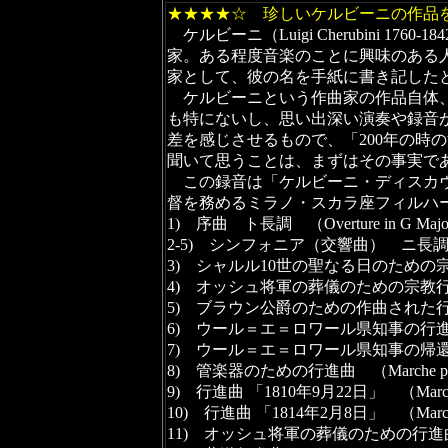
★★★★☆ 珍しいケルビーニの作品
ケルビーニ（Luigi Cherubini
家。ある程度音楽のことに興味のある人なら、ベ
家として、彼の名を手紙に書き記した
ケルビーニという作曲家の作品自体、
も特にないし、思い出深い演奏や録音
差を感じさせるもので、「200年の
聞いて思うことは、まずはその事実で
この録音は「ケルビーニ・ディスカヴァリーズ
督を務めるミラノ・スカラ座フィルハ
1) 序曲 ト長調 （Overture in G Maj
2-5) シンフォニア（交響曲） ニ長調 （Sy
3) シャルル10世の聖なる日のための宗教行進曲 （Marc
4) オッシュ将軍の葬儀のための宗教行進曲 （March r
5) ブラウン公爵のための作曲された行進曲 （Marcia
6) ウール＝エ＝ロワール県知事の行進曲 （Marche d
7) ウール＝エ＝ロワール県知事の帰還のための行進曲 （Mar
8) 管楽器のための行進曲 （Marche pour in
9) 行進曲 「1810年9月22日」 （Marche 2
10) 行進曲 「1814年2月8日」 （Marche 8
11) オッシュ将軍の葬儀のための行進曲 （Marche 