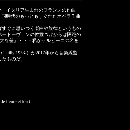
だろうか。イタリア生まれのフランスの作曲
27）が、同時代のもっともすぐれたオペラ作曲
ばすぐに思いつく楽曲や旋律というもの
ベートーヴェンの位置づけからは隔絶の
絶大な差」・・・私がケルビーニの名を
ly 1953-）が2017年から音楽総監
したものだ。
）
eure et loir）