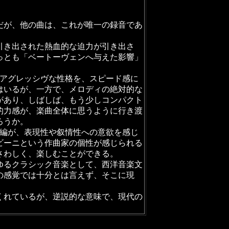
だが、他の曲は、これが唯一の録音であ
引き出された熱血的な迫力が引き出さ
っとも「ベートーヴェンへ与えた影響」
のアグレッシヴな性格を、スピード感に
はいるが、一方で、メロディの絶対的な
があり、しばしば、もう少しコンパクト
的力感が、楽曲全体に思うように行き渡
ろうか。
編が、表現性や叙情性への意欲を感じ
ビーニという作曲家の個性が感じられる
さわしく、楽しむことができる。
ゆるクラシック音楽として、西洋音楽文
の感覚では十分とは言えず、そこに現
くれているが、逆説的な意味で、現代の